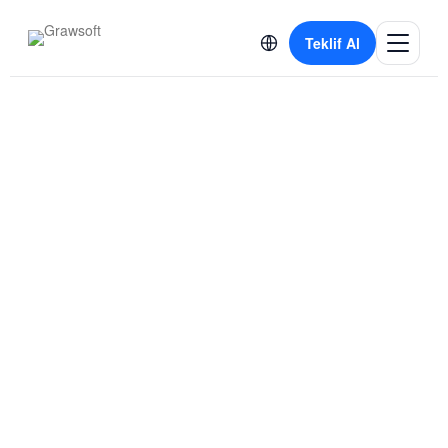
Teklif Al
Posts Tagged "kurumsal
Danışmanlık"
Home
Posts Tagged "kurumsal Danışmanlık"
By Grawsoft Editör
Mart 1, 2025
Grawsoft Sakarya Web Tasarım: SEO Dostu
Web Tasarımı ile Dijital Başarı